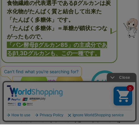
食物繊維の代表選手であるβグルカンは炭
水化物がたんぱく質と結合して出来た
「たんぱく多糖体」です。
「たんぱく多糖体」＝単糖が鎖状につな
がったもので、
「パン酵母βグルカン85」の主成分であ
るβ1,3Dグルカンも、この一種です。
たんぱく
結合
→
炭水化物
たんぱく質
＋
多糖体
グルカンはグルコースが結合した多糖類で、ア
ルファグルカン(αグルカン)とベータグルカン(β
グルカン)に分けられています。