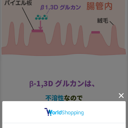
β-1,3D グルカンは、
不溶性
なので
生きたまま
（原形のまま）
腸管に到達し
体内に取り込まれます。