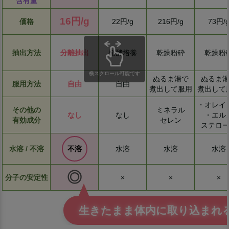
含有量
16円/g
価格
22円/g
216円/g
73円/
抽出方法
分離抽出
発酵培養
乾燥粉砕
乾燥粉
横スクロール可能です
ぬるま湯で
ぬるま
服用方法
自由
自由
煮出して服用
煮出して
・オレイ
その他の
ミネラル
なし
なし
・エル
有効成分
セレン
ステロ
水溶 / 不溶
不溶
水溶
水溶
水溶
◎
分子の安定性
×
×
×
生きたまま体内に取り込まれ