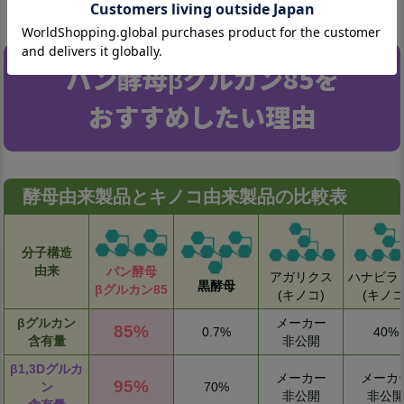
パン酵母βグルカン85を
おすすめしたい理由
酵母由来製品とキノコ由来製品の比較表
分子構造
由来
パン酵母
アガリクス
ハナビラ
黒酵母
βグルカン85
(キノコ)
(キノコ
βグルカン
メーカー
85%
0.7%
40%
含有量
非公開
β1,3Dグルカ
メーカー
メーカ
95%
ン
70%
非公開
非公