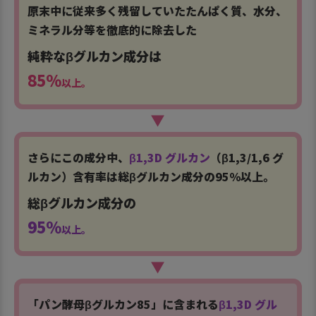
原末中に従来多く残留していたたんぱく質、水分、
ミネラル分等を徹底的に除去した
純粋なβグルカン成分は
85％
以上。
▶
さらにこの成分中、
β1,3D グルカン
（β1,3/1,6 グ
ルカン）含有率は総βグルカン成分の95％以上。
総βグルカン成分の
95％
以上。
▶
「パン酵母βグルカン85」に含まれる
β1,3D グル