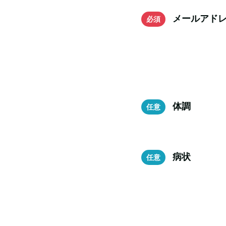
メールアド
体調
病状